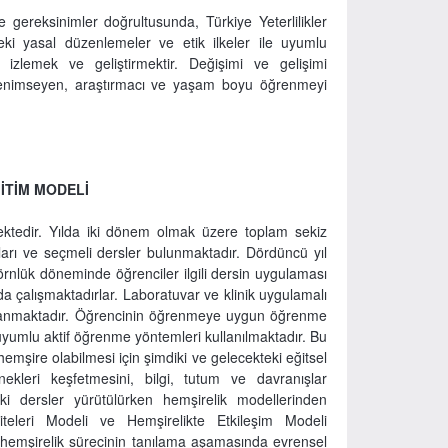
ve gereksinimler doğrultusunda, Türkiye Yeterlilikler
ki yasal düzenlemeler ve etik ilkeler ile uyumlu
, izlemek ve geliştirmektir. Değişimi ve gelişimi
ni benimseyen, araştırmacı ve yaşam boyu öğrenmeyi
İTİM MODELİ
ektedir. Yılda iki dönem olmak üzere toplam sekiz
arı ve seçmeli dersler bulunmaktadır. Dördüncü yıl
rnlük döneminde öğrenciler ilgili dersin uygulaması
a çalışmaktadırlar. Laboratuvar ve klinik uygulamalı
sağlanmaktadır. Öğrencinin öğrenmeye uygun öğrenme
uyumlu aktif öğrenme yöntemleri kullanılmaktadır. Bu
hemşire olabilmesi için şimdiki ve gelecekteki eğitsel
enekleri keşfetmesini, bilgi, tutum ve davranışlar
i dersler yürütülürken hemşirelik modellerinden
teleri Modeli ve Hemşirelikte Etkileşim Modeli
 hemşirelik sürecinin tanılama aşamasında evrensel