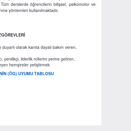
. Tüm derslerde öğrencilerin bilişsel, psikomotor ve
nme yöntemleri kullanılmaktadır.
ZGÖREVLERİ
e duyarlı olarak kanıta dayalı bakım veren,
 yenilikçi, liderlik rollerini yerine getiren,
eyen hemşireler yetiştirmek
İNİN
(ÖG)
UYUMU TABLOSU