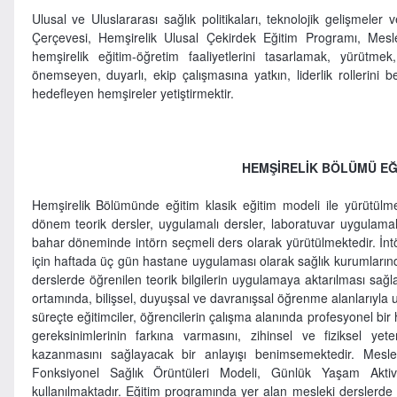
Ulusal ve Uluslararası sağlık politikaları, teknolojik gelişmeler 
Çerçevesi, Hemşirelik Ulusal Çekirdek Eğitim Programı, Mesle
hemşirelik eğitim-öğretim faaliyetlerini tasarlamak, yürütmek
önemseyen, duyarlı, ekip çalışmasına yatkın, liderlik rolleri
hedefleyen hemşireler yetiştirmektir.
HEMŞİRELİK BÖLÜMÜ EĞ
Hemşirelik Bölümünde eğitim klasik eğitim modeli ile yürütülm
dönem teorik dersler, uygulamalı dersler, laboratuvar uygulamal
bahar döneminde intörn seçmeli ders olarak yürütülmektedir. İntö
için haftada üç gün hastane uygulaması olarak sağlık kurumlarınd
derslerde öğrenilen teorik bilgilerin uygulamaya aktarılması 
ortamında, bilişsel, duyuşsal ve davranışsal öğrenme alanlarıyla 
süreçte eğitimciler, öğrencilerin çalışma alanında profesyonel bir 
gereksinimlerinin farkına varmasını, zihinsel ve fiziksel yet
kazanmasını sağlayacak bir anlayışı benimsemektedir. Meslek
Fonksiyonel Sağlık Örüntüleri Modeli, Günlük Yaşam Aktivi
kullanılmaktadır. Eğitim programında yer alan mesleki derslerde