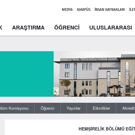
MEDYA
KAMPÜS
İNSAN KAYNAKLARI
İLE
K
ARAŞTIRMA
ÖĞRENCİ
ULUSLARARASI
ölüm Komisyonu
Öğrenci
Yayınlar
Etkinlikler
Akredi
HEMŞİRELİK BÖLÜMÜ
EĞİ