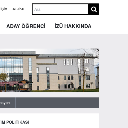
TIŞIM
ENGLISH
ADAY ÖĞRENCİ
İZÜ HAKKINDA
tasyon
TİM POLİTİKASI