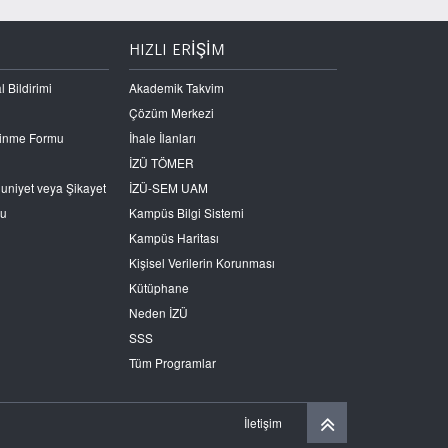
HIZLI ERİŞİM
l Bildirimi
Akademik Takvim
Çözüm Merkezi
Edinme Formu
İhale İlanları
İZÜ TÖMER
nuniyet veya Şikayet
İZÜ-SEM UAM
ru
Kampüs Bilgi Sistemi
Kampüs Haritası
Kişisel Verilerin Korunması
Kütüphane
Neden İZÜ
SSS
Tüm Programlar
İletişim