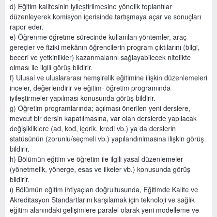
d) Eğitim kalitesinin iyileştirilmesine yönelik toplantılar
düzenleyerek komisyon içerisinde tartışmaya açar ve sonuçları
rapor eder.
e) Öğrenme öğretme sürecinde kullanılan yöntemler, araç-
gereçler ve fiziki mekânın öğrencilerin program çıktılarını (bilgi,
beceri ve yetkinlikler) kazanmalarını sağlayabilecek nitelikte
olması ile ilgili görüş bildirir.
f) Ulusal ve uluslararası hemşirelik eğitimine ilişkin düzenlemeleri
inceler, değerlendirir ve eğitim- öğretim programında
iyileştirmeler yapılması konusunda görüş bildirir.
g) Öğretim programlarında; açılması önerilen yeni derslere,
mevcut bir dersin kapatılmasına, var olan derslerde yapılacak
değişikliklere (ad, kod, içerik, kredi vb.) ya da derslerin
statüsünün (zorunlu/seçmeli vb.) yapılandırılmasına ilişkin görüş
bildirir.
h) Bölümün eğitim ve öğretim ile ilgili yasal düzenlemeler
(yönetmelik, yönerge, esas ve ilkeler vb.) konusunda görüş
bildirir.
ı) Bölümün eğitim ihtiyaçları doğrultusunda, Eğitimde Kalite ve
Akreditasyon Standartlarını karşılamak için teknoloji ve sağlık
eğitim alanındaki gelişimlere paralel olarak yeni modelleme ve