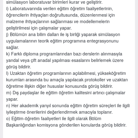
simülasyon laboratuvar birimleri kurar ve geliştirir.
i) Laboratuvarında verilen eğitim öğretim faaliyetlerinin,
öğrencilerin ihtiyaçları doğrultusunda, düzenlenmesi için
malzeme ihtiyaçlarının sağlanması ve modellemelerin
geliştirilmesi için çalışmalar yapar.
j) Bölümün ana bilim dalları ile iş birliği yaparak simülasyon
uygulamalarının teorik eğitim programına entegrasyonunu
sağlar.
k) Farklı diploma programlarından bazı derslerin alınmasıyla
yandal veya çift anadal yapılması esaslarını belirlemek üzere
görüş bildirir.
l) Uzaktan öğretim programlarının açılabilmesi, yükseköğretim
kurumları arasında bu amaçla yapılacak protokoller ve uzaktan
öğretime ilişkin diğer hususlar konusunda görüş bildirir.
m) Dış paydaşlar ile eğitim öğretim kalitesini artırıcı çalışmalar
yapar.
n) Her akademik yarıyıl sonunda eğitim öğretim süreçleri ile ilgili
iyileştirme önerilerini değerlendirmek amacıyla toplanır.
o) Eğitim-öğretim faaliyetleri ile ilgili olarak Bölüm
Başkanlığından komisyona gönderilen konularda görüş bildirir.