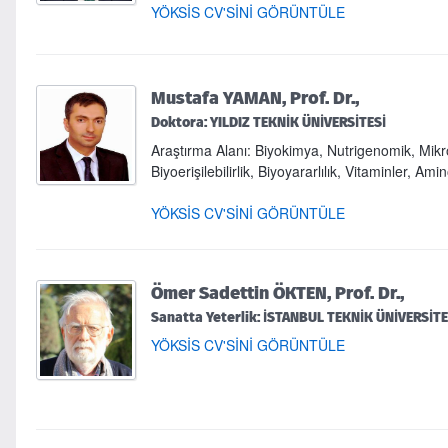
YÖKSİS CV'SİNİ GÖRÜNTÜLE
Mustafa YAMAN, Prof. Dr.,
Doktora: YILDIZ TEKNİK ÜNİVERSİTESİ
Araştırma Alanı: Biyokimya, Nutrigenomik, Mikro
Biyoerişilebilirlik, Biyoyararlılık, Vitaminler, Ami
YÖKSİS CV'SİNİ GÖRÜNTÜLE
Ömer Sadettin ÖKTEN, Prof. Dr.,
Sanatta Yeterlik: İSTANBUL TEKNİK ÜNİVERSİTE
YÖKSİS CV'SİNİ GÖRÜNTÜLE