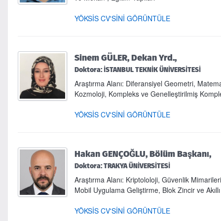
YÖKSİS CV'SİNİ GÖRÜNTÜLE
Sinem GÜLER, Dekan Yrd.,
Doktora: İSTANBUL TEKNİK ÜNİVERSİTESİ
Araştırma Alanı: Diferansiyel Geometri, Matemati
Kozmoloji, Kompleks ve Genelleştirilmiş Komp
YÖKSİS CV'SİNİ GÖRÜNTÜLE
Hakan GENÇOĞLU, Bölüm Başkanı,
Doktora: TRAKYA ÜNİVERSİTESİ
Araştırma Alanı: Kriptololoji, Güvenlik Mimarile
Mobil Uygulama Geliştirme, Blok Zincir ve Akıll
YÖKSİS CV'SİNİ GÖRÜNTÜLE