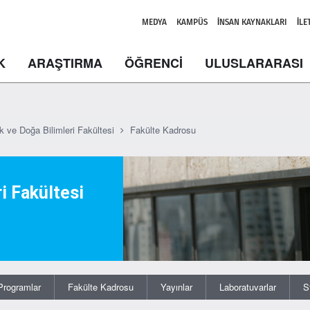
MEDYA
KAMPÜS
İNSAN KAYNAKLARI
İLE
K
ARAŞTIRMA
ÖĞRENCİ
ULUSLARARASI
k ve Doğa Bilimleri Fakültesi
Fakülte Kadrosu
i Fakültesi
Programlar
Fakülte Kadrosu
Yayınlar
Laboratuvarlar
S