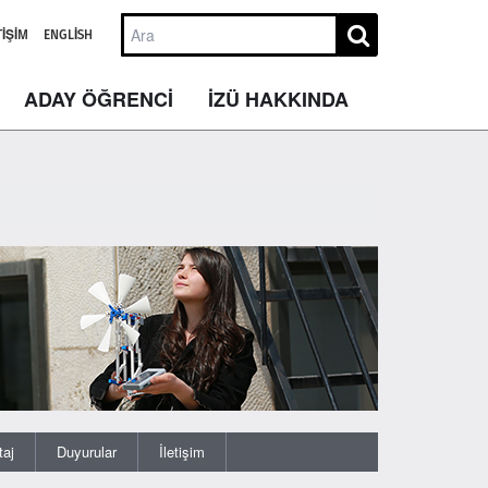
TIŞIM
ENGLISH
ADAY ÖĞRENCİ
İZÜ HAKKINDA
taj
Duyurular
İletişim