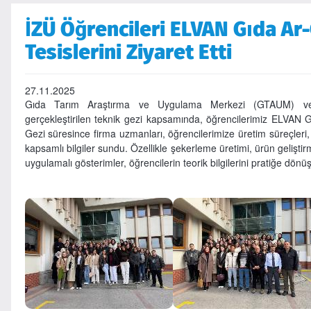
İZÜ Öğrencileri ELVAN Gıda Ar
Tesislerini Ziyaret Etti
27.11.2025
Gıda Tarım Araştırma ve Uygulama Merkezi (GTAUM) ve
gerçekleştirilen teknik gezi kapsamında, öğrencilerimiz ELVAN Gı
Gezi süresince firma uzmanları, öğrencilerimize üretim süreçleri, 
kapsamlı bilgiler sundu. Özellikle şekerleme üretimi, ürün gelişt
uygulamalı gösterimler, öğrencilerin teorik bilgilerini pratiğe dön