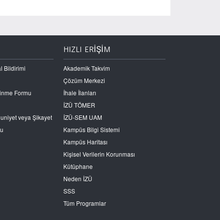
HIZLI ERİŞİM
l Bildirimi
Akademik Takvim
Çözüm Merkezi
Edinme Formu
İhale İlanları
İZÜ TÖMER
nuniyet veya Şikayet
İZÜ-SEM UAM
ru
Kampüs Bilgi Sistemi
Kampüs Haritası
Kişisel Verilerin Korunması
Kütüphane
Neden İZÜ
SSS
Tüm Programlar