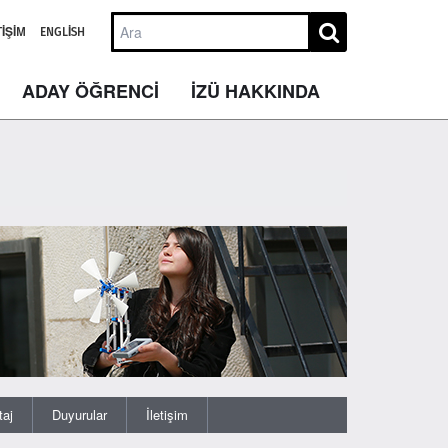
TIŞIM
ENGLISH
ADAY ÖĞRENCİ
İZÜ HAKKINDA
taj
Duyurular
İletişim