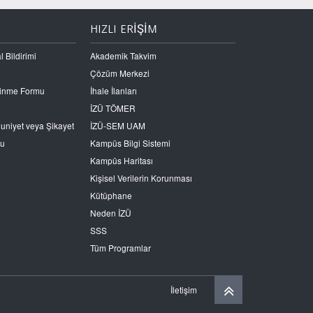
HIZLI ERİŞİM
l Bildirimi
Akademik Takvim
Çözüm Merkezi
Edinme Formu
İhale İlanları
İZÜ TÖMER
nuniyet veya Şikayet
İZÜ-SEM UAM
ru
Kampüs Bilgi Sistemi
Kampüs Haritası
Kişisel Verilerin Korunması
Kütüphane
Neden İZÜ
SSS
Tüm Programlar
İletişim