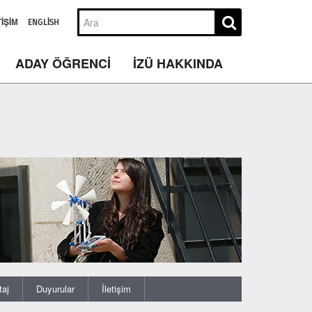
TIŞIM
ENGLISH
ADAY ÖĞRENCİ
İZÜ HAKKINDA
taj
Duyurular
İletişim