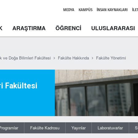
MEDYA
KAMPÜS
İNSAN KAYNAKLARI
İLE
K
ARAŞTIRMA
ÖĞRENCİ
ULUSLARARASI
k ve Doğa Bilimleri Fakültesi
Fakülte Hakkında
Fakülte Yönetimi
i Fakültesi
Programlar
Fakülte Kadrosu
Yayınlar
Laboratuvarlar
S