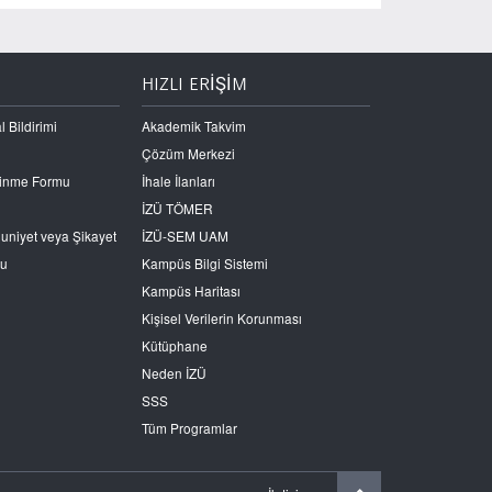
HIZLI ERİŞİM
l Bildirimi
Akademik Takvim
Çözüm Merkezi
Edinme Formu
İhale İlanları
İZÜ TÖMER
nuniyet veya Şikayet
İZÜ-SEM UAM
ru
Kampüs Bilgi Sistemi
Kampüs Haritası
Kişisel Verilerin Korunması
Kütüphane
Neden İZÜ
SSS
Tüm Programlar