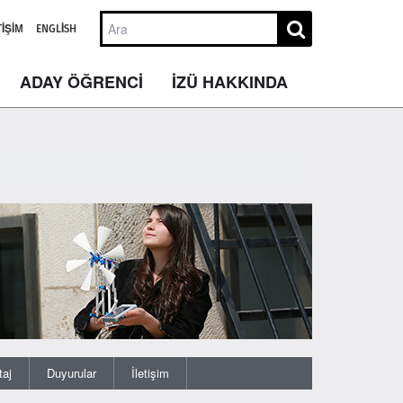
TIŞIM
ENGLISH
ADAY ÖĞRENCİ
İZÜ HAKKINDA
taj
Duyurular
İletişim