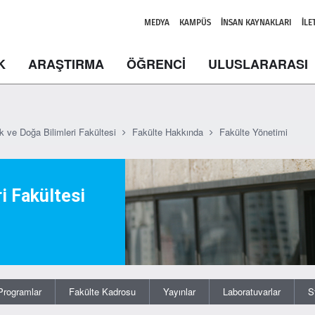
MEDYA
KAMPÜS
İNSAN KAYNAKLARI
İLE
K
ARAŞTIRMA
ÖĞRENCİ
ULUSLARARASI
k ve Doğa Bilimleri Fakültesi
Fakülte Hakkında
Fakülte Yönetimi
i Fakültesi
Programlar
Fakülte Kadrosu
Yayınlar
Laboratuvarlar
S