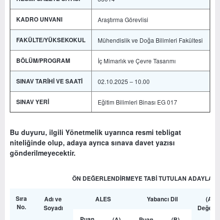
KADRO UNVANI
Araştırma Görevlisi
FAKÜLTE/YÜKSEKOKUL
Mühendislik ve Doğa Bilimleri Fakültesi
BÖLÜM/PROGRAM
İç Mimarlık ve Çevre Tasarımı
SINAV TARİHİ VE SAATİ
02.10.2025 – 10.00
SINAV YERİ
Eğitim Bilimleri Binası EG 017
Bu duyuru, ilgili Yönetmelik uyarınca resmi tebligat
niteliğinde olup, adaya ayrıca sınava davet yazısı
gönderilmeyecektir.
ÖN DEĞERLENDİRMEYE TABİ TUTULAN ADAYLAR
Sıra
Adı ve
ALES
Yabancı Dil
(A+B
No.
Soyadı
Değerle
No
Puan
(A)
Puan
(B)