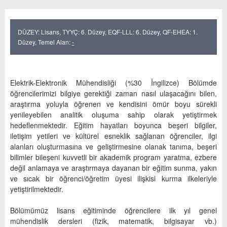
DÜZEY: Lisans, TYYÇ: 6. Düzey, EQF-LLL: 6. Düzey, QF-EHEA: 1.
Düzey, Temel Alan:
-
Elektrik-Elektronik Mühendisliği (%30 İngilizce) Bölümde
öğrencilerimizi bilgiye gerektiği zaman nasıl ulaşacağını bilen,
araştırma yoluyla öğrenen ve kendisini ömür boyu sürekli
yenileyebilen analitik oluşuma sahip olarak yetiştirmek
hedeflenmektedir. Eğitim hayatları boyunca beşeri bilgiler,
iletişim yetileri ve kültürel esneklik sağlanan öğrenciler, ilgi
alanları oluşturmasına ve geliştirmesine olanak tanıma, beşeri
bilimler bileşeni kuvvetli bir akademik program yaratma, ezbere
değil anlamaya ve araştırmaya dayanan bir eğitim sunma, yakın
ve sıcak bir öğrenci/öğretim üyesi ilişkisi kurma ilkeleriyle
yetiştirilmektedir.
Bölümümüz lisans eğitiminde öğrencilere ilk yıl genel
mühendislik dersleri (fizik, matematik, bilgisayar vb.)