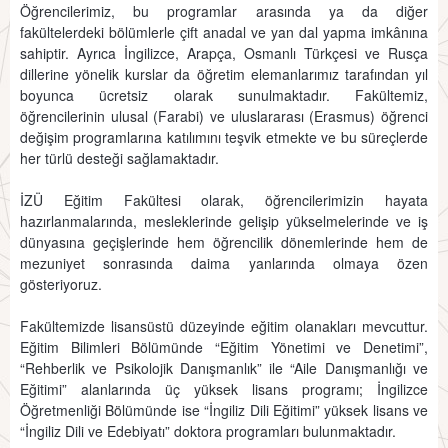
Öğrencilerimiz, bu programlar arasında ya da diğer
fakültelerdeki bölümlerle çift anadal ve yan dal yapma imkânına
sahiptir. Ayrıca İngilizce, Arapça, Osmanlı Türkçesi ve Rusça
dillerine yönelik kurslar da öğretim elemanlarımız tarafından yıl
boyunca ücretsiz olarak sunulmaktadır. Fakültemiz,
öğrencilerinin ulusal (Farabi) ve uluslararası (Erasmus) öğrenci
değişim programlarına katılımını teşvik etmekte ve bu süreçlerde
her türlü desteği sağlamaktadır.
İZÜ Eğitim Fakültesi olarak, öğrencilerimizin hayata
hazırlanmalarında, mesleklerinde gelişip yükselmelerinde ve iş
dünyasına geçişlerinde hem öğrencilik dönemlerinde hem de
mezuniyet sonrasında daima yanlarında olmaya özen
gösteriyoruz.
Fakültemizde lisansüstü düzeyinde eğitim olanakları mevcuttur.
Eğitim Bilimleri Bölümünde “Eğitim Yönetimi ve Denetimi”,
“Rehberlik ve Psikolojik Danışmanlık” ile “Aile Danışmanlığı ve
Eğitimi” alanlarında üç yüksek lisans programı; İngilizce
Öğretmenliği Bölümünde ise “İngiliz Dili Eğitimi” yüksek lisans ve
“İngiliz Dili ve Edebiyatı” doktora programları bulunmaktadır.