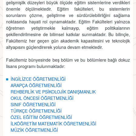
gelişmişlik düzeyleri büyük ölçüde eğitim sistemlerine verdikleri
önemle ölçülmektedir. Eğitim fakülteleri, bu sistemlerin
sorunlarını çözme, geliştirme ve sürdürülebilirliğini sağlama
noktasında hayati rol oynamaktadır. Eğitim Fakülteleri yalnızca
öğretmen yetiştirmekle kalmayıp, eğitim politikalarının
şekillendirilmesine de bilimsel katkılar sunmaktadır. Bu bilinçle,
Fakültemiz her geçen gün akademik kapasitesini ve teknolojik
altyapısını güçlendirerek yoluna devam etmektedir.
Fakültemiz bünyesinde beş bölüm ve bu bölümlere bağlı dokuz
lisans programı bulunmaktadır:
İNGİLİZCE ÖĞRETMENLİĞİ
ARAPÇA ÖĞRETMENLİĞİ
REHBERLİK VE PSİKOLOJİK DANIŞMANLIK
OKUL ÖNCESİ ÖĞRETMENLİĞİ
SINIF ÖĞRETMENLİĞİ
TÜRKÇE ÖĞRETMENLİĞİ
ÖZEL EĞİTİM ÖĞRETMENLİĞİ
İLKÖĞRETİM MATEMATİK ÖĞRETMENLİĞİ
MÜZİK ÖĞRETMENLİĞİ