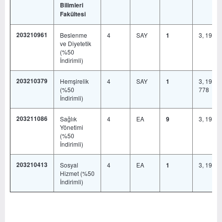
Bilimleri
Fakültesi
203210961
Beslenme
4
SAY
3, 19, 6
1
ve Diyetetik
(%50
İndirimli)
203210379
Hemşirelik
4
SAY
3, 19, 38
1
(%50
778
İndirimli)
203211086
Sağlık
4
EA
3, 19, 6
9
Yönetimi
(%50
İndirimli)
203210413
Sosyal
4
EA
3, 19, 6
1
Hizmet (%50
İndirimli)