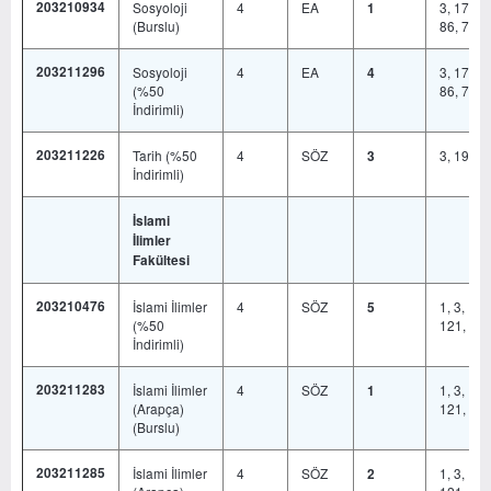
203210934
Sosyoloji
4
EA
3, 17, 19
1
(Burslu)
86, 778
203211296
Sosyoloji
4
EA
3, 17, 19
4
(%50
86, 778
İndirimli)
203211226
Tarih (%50
4
SÖZ
3, 19, 6
3
İndirimli)
İslami
İlimler
Fakültesi
203210476
İslami İlimler
4
SÖZ
1, 3, 17,
5
(%50
121, 708
İndirimli)
203211283
İslami İlimler
4
SÖZ
1, 3, 17,
1
(Arapça)
121, 299
(Burslu)
203211285
İslami İlimler
4
SÖZ
1, 3, 17,
2