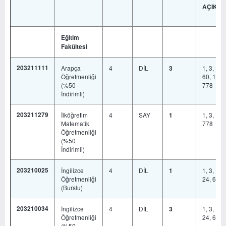
AÇIKL
Eğitim
Fakültesi
203211111
Arapça
4
DİL
1, 3, 17,
3
Öğretmenliği
60, 121,
(%50
778
İndirimli)
203211279
İlköğretim
4
SAY
1, 3, 19,
1
Matematik
778
Öğretmenliği
(%50
İndirimli)
203210025
İngilizce
4
DİL
1, 3, 17,
1
Öğretmenliği
24, 60, 
(Burslu)
203210034
İngilizce
4
DİL
1, 3, 17,
3
Öğretmenliği
24, 60, 
(%50