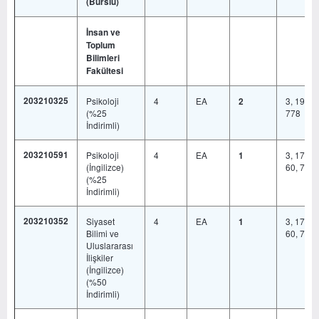
(Burslu)
İnsan ve
Toplum
Bilimleri
Fakültesi
203210325
Psikoloji
4
EA
3, 19, 46
2
(%25
778
İndirimli)
203210591
Psikoloji
4
EA
3, 17, 19
1
(İngilizce)
60, 778
(%25
İndirimli)
203210352
Siyaset
4
EA
3, 17, 19
1
Bilimi ve
60, 778
Uluslararası
İlişkiler
(İngilizce)
(%50
İndirimli)