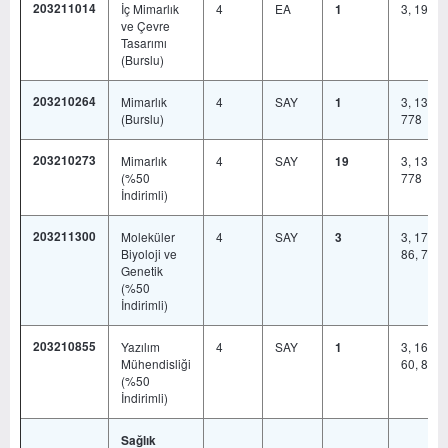
203211014
İç Mimarlık
4
EA
3, 19, 6
1
ve Çevre
Tasarımı
(Burslu)
203210264
Mimarlık
4
SAY
3, 13, 19
1
(Burslu)
778
203210273
Mimarlık
4
SAY
3, 13, 19
19
(%50
778
İndirimli)
203211300
Moleküler
4
SAY
3, 17, 19
3
Biyoloji ve
86, 778
Genetik
(%50
İndirimli)
203210855
Yazılım
4
SAY
3, 16, 17
1
Mühendisliği
60, 86, 
(%50
İndirimli)
Sağlık