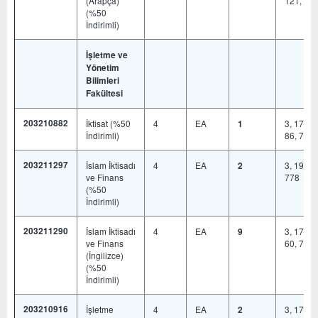
(Arapça)
121, 299
(%50
İndirimli)
İşletme ve
Yönetim
Bilimleri
Fakültesi
203210882
İktisat (%50
4
EA
3, 17, 19
1
İndirimli)
86, 778
203211297
İslam İktisadı
4
EA
3, 19, 46
2
ve Finans
778
(%50
İndirimli)
203211290
İslam İktisadı
4
EA
3, 17, 19
9
ve Finans
60, 778
(İngilizce)
(%50
İndirimli)
203210916
İşletme
4
EA
3, 17, 19
2