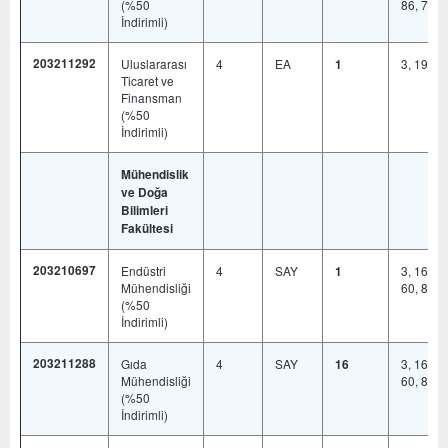
(%50
86, 778
İndirimli)
203211292
Uluslararası
4
EA
3, 19, 6
1
Ticaret ve
Finansman
(%50
İndirimli)
Mühendislik
ve Doğa
Bilimleri
Fakültesi
203210697
Endüstri
4
SAY
3, 16, 17
1
Mühendisliği
60, 86, 
(%50
İndirimli)
203211288
Gıda
4
SAY
3, 16, 17
16
Mühendisliği
60, 86, 
(%50
İndirimli)