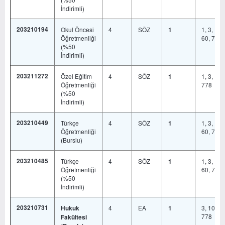
İndirimli)
203210194
Okul Öncesi
4
SÖZ
1, 3, 19,
1
Öğretmenliği
60, 778
(%50
İndirimli)
203211272
Özel Eğitim
4
SÖZ
1, 3, 19,
1
Öğretmenliği
778
(%50
İndirimli)
203210449
Türkçe
4
SÖZ
1, 3, 19,
1
Öğretmenliği
60, 778
(Burslu)
203210485
Türkçe
4
SÖZ
1, 3, 19,
1
Öğretmenliği
60, 778
(%50
İndirimli)
203210731
4
EA
3, 10, 19
Hukuk
1
778
Fakültesi