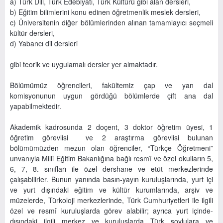
a) Türk Dili, Türk Edebiyatı, Türk Kültürü gibi alan dersleri,
b) Eğitim bilimlerini konu edinen öğretmenlik meslek dersleri,
c) Üniversitenin diğer bölümlerinden alınan tamamlayıcı seçmeli
kültür dersleri,
d) Yabancı dil dersleri
gibi teorik ve uygulamalı dersler yer almaktadır.
Bölümümüz öğrencileri, fakültemiz çap ve yan dal
komisyonunun uygun gördüğü bölümlerde çift ana dal
yapabilmektedir.
Akademik kadrosunda 2 doçent, 3 doktor öğretim üyesi, 1
öğretim görevlisi ve 2 araştırma görevlisi bulunan
bölümümüzden mezun olan öğrenciler, “Türkçe Öğretmeni”
unvanıyla Milli Eğitim Bakanlığına bağlı resmî ve özel okulların 5,
6, 7, 8. sınıfları ile özel dershane ve etüt merkezlerinde
çalışabilirler. Bunun yanında basın-yayın kuruluşlarında, yurt içi
ve yurt dışındaki eğitim ve kültür kurumlarında, arşiv ve
müzelerde, Türkoloji merkezlerinde, Türk Cumhuriyetleri ile ilgili
özel ve resmî kuruluşlarda görev alabilir; ayrıca yurt içinde-
dışındaki ilgili merkez ve kuruluşlarda Türk soylulara ve