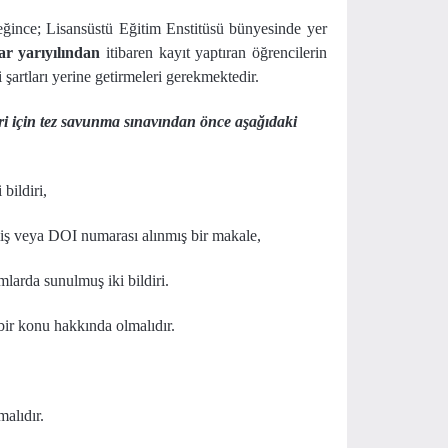
eğince; Lisansüstü Eğitim Enstitüsü bünyesinde yer
ar yarıyılından
itibaren kayıt yaptıran öğrencilerin
artları yerine getirmeleri gerekmektedir.
i için tez savunma sınavından önce aşağıdaki
bildiri,
miş veya DOI numarası alınmış bir makale,
arda sunulmuş iki bildiri.
 bir konu hakkında olmalıdır.
alıdır.