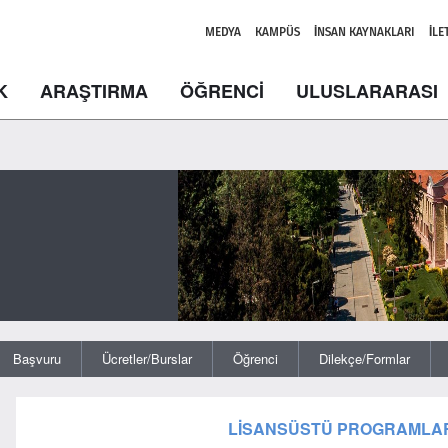
MEDYA
KAMPÜS
İNSAN KAYNAKLARI
İLE
K
ARAŞTIRMA
ÖĞRENCİ
ULUSLARARASI
Başvuru
Ücretler/Burslar
Öğrenci
Dilekçe/Formlar
LİSANSÜSTÜ PROGRAMLAR