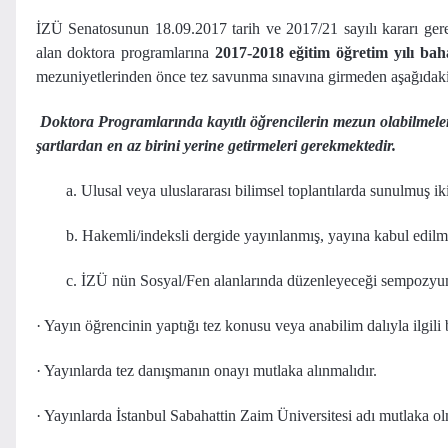
İZÜ Senatosunun 18.09.2017 tarih ve 2017/21 sayılı kararı ger
alan doktora programlarına
2017-2018 eğitim öğretim yılı bah
mezuniyetlerinden önce tez savunma sınavına girmeden aşağıdaki ş
Doktora Programlarında kayıtlı öğrencilerin mezun olabilmeler
şartlardan en az birini yerine getirmeleri gerekmektedir.
a. Ulusal veya uluslararası bilimsel toplantılarda sunulmuş iki 
b. Hakemli/indeksli dergide yayınlanmış, yayına kabul edil
c. İZÜ nün Sosyal/Fen alanlarında düzenleyeceği sempozyuml
· Yayın öğrencinin yaptığı tez konusu veya anabilim dalıyla ilgili
· Yayınlarda tez danışmanın onayı mutlaka alınmalıdır.
· Yayınlarda İstanbul Sabahattin Zaim Üniversitesi adı mutlaka olm