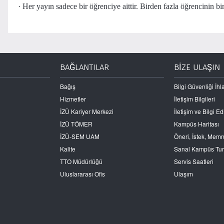
· Her yayın sadece bir öğrenciye aittir. Birden fazla öğrencinin b
BAĞLANTILAR
BİZE ULAŞIN
Bağış
Bilgi Güvenliği İhla
Hizmetler
İletişim Bilgileri
İZÜ Kariyer Merkezi
İletişim ve Bilgi 
İZÜ TÖMER
Kampüs Haritası
İZÜ-SEM UAM
Öneri, İstek, Mem
Kalite
Sanal Kampüs Tu
TTO Müdürlüğü
Servis Saatleri
Uluslararası Ofis
Ulaşım