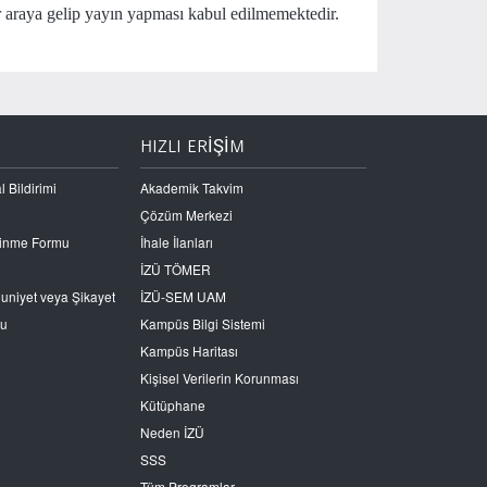
ir araya gelip yayın yapması kabul edilmemektedir.
HIZLI ERİŞİM
l Bildirimi
Akademik Takvim
Çözüm Merkezi
Edinme Formu
İhale İlanları
İZÜ TÖMER
nuniyet veya Şikayet
İZÜ-SEM UAM
ru
Kampüs Bilgi Sistemi
Kampüs Haritası
Kişisel Verilerin Korunması
Kütüphane
Neden İZÜ
SSS
Tüm Programlar