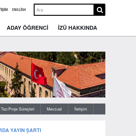
TIŞIM
ENGLISH
ADAY ÖĞRENCİ
İZÜ HAKKINDA
Tez/Proje Süreçleri
Mevzuat
İletişim
DA YAYIN ŞARTI