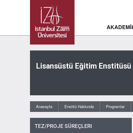
AKADEMİ
Lisansüstü Eğitim Enstitüsü
Anasayfa
Enstitü Hakkında
Programlar
TEZ/PROJE SÜREÇLERI