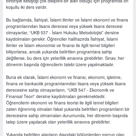
birbiriyle kesiştiği çok disiplinli bir alan olduğu için programda ön
koşullu iki ders vardır.
Bu bağlamda, İlahiyat, İslami ilimler ve İslami ekonomi ve finans
programlarından lisans derecesi veya yüksek lisans derecesi
olmayanlar, “UKB 537 - İslam Hukuku Metodolojisi” dersine
kaydolmaları gerekir. Öğrenciler halihazırda İlahiyat, İslami
ilimler ve İslam ekonomisi ve finansı ile ilgili temel bilgileri
biliyorlarsa, ancak yukarıda belirtilen programlara sahip
değillerse, bu ders için yeterlilik sınavına girebilirler. Sınav, her
dönemin başında öğrencilerin talebi üzere yapılmaktadır.
Buna ek olarak, İslami ekonomi ve finansı, ekonomi, işletme,
finans ve bankacılık programlarından lisans veya yüksek lisans
derecesine sahip olmayanların, “UKB 547 - Ekonomik ve
Finansal Teori” dersine kaydolmaları gerekmektedir.
Öğrencilerin ekonomi ve finans teorisi ile ilgili temel bilgileri
zaten öğrenmiş olmaları fakat yukarıda belirtilen programların bir
derecesine sahip olmamaları durumunda, her dönemin başında
talep üzere yapılacak olan yeterlilik sınavına girebilirler.
Yukarıda belirtilen alanların dışındaki bölümlerden mezun olan