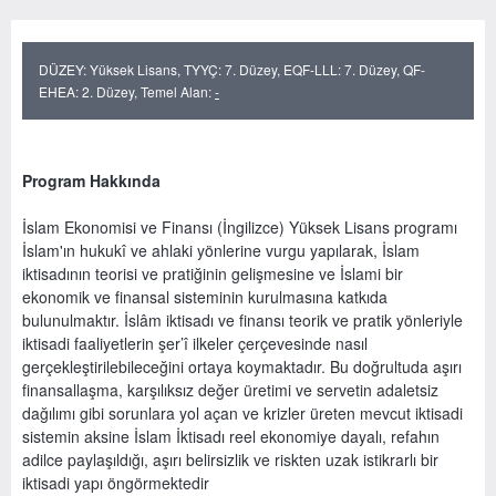
DÜZEY: Yüksek Lisans, TYYÇ: 7. Düzey, EQF-LLL: 7. Düzey, QF-
EHEA: 2. Düzey, Temel Alan:
-
Program Hakkında
İslam Ekonomisi ve Finansı (İngilizce) Yüksek Lisans programı
İslam'ın hukukî ve ahlaki yönlerine vurgu yapılarak, İslam
iktisadının teorisi ve pratiğinin gelişmesine ve İslami bir
ekonomik ve finansal sisteminin kurulmasına katkıda
bulunulmaktır. İslâm iktisadı ve finansı teorik ve pratik yönleriyle
iktisadi faaliyetlerin şer’î ilkeler çerçevesinde nasıl
gerçekleştirilebileceğini ortaya koymaktadır. Bu doğrultuda aşırı
finansallaşma, karşılıksız değer üretimi ve servetin adaletsiz
dağılımı gibi sorunlara yol açan ve krizler üreten mevcut iktisadi
sistemin aksine İslam İktisadı reel ekonomiye dayalı, refahın
adilce paylaşıldığı, aşırı belirsizlik ve riskten uzak istikrarlı bir
iktisadi yapı öngörmektedir