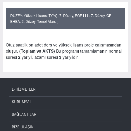
DÜZEY: Yüksek Lisans, TYYÇ: 7. Düzey, EQF-LLL: 7. Düzey, QF-
EHEA: 2. Düzey, Temel Alan:
-
Otuz saatlik on adet ders ve yüksek lisans proje çalışmasından
oluşur.
(Toplam 90 AKTS)
Bu programı tamamlamanın normal
süresi
2
yarıyıl, azami süresi
3
yarıyıldır.
E-HİZMETLER
KURUMSAL
BAĞLANTILAR
BİZE ULAŞIN