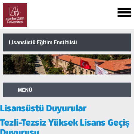
Lisansüstü Eğitim Enstitüsü
MENÜ
Lisansüstü Duyurular
Tezli-Tezsiz Yüksek Lisans Geçiş
Duyurusu