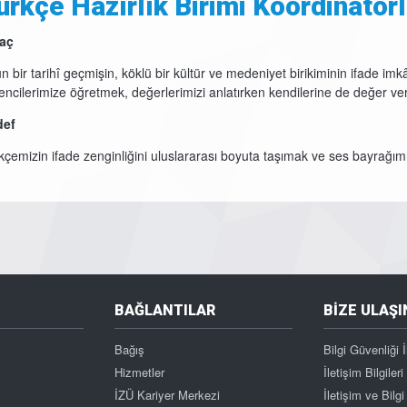
ürkçe Hazırlık Birimi Koordinatör
aç
n bir tarihî geçmişin, köklü bir kültür ve medeniyet birikiminin ifade im
encilerimize öğretmek, değerlerimizi anlatırken kendilerine de değer verd
def
kçemizin ifade zenginliğini uluslararası boyuta taşımak ve ses bayrağım
BAĞLANTILAR
BİZE ULAŞI
Bağış
Bilgi Güvenliği İ
Hizmetler
İletişim Bilgileri
İZÜ Kariyer Merkezi
İletişim ve Bil