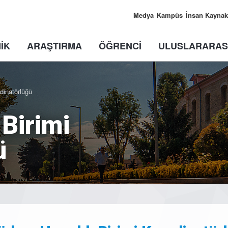
Medya
Kampüs
İnsan Kaynak
İK
ARAŞTIRMA
ÖĞRENCİ
ULUSLARARAS
rdinatörlüğü
 Birimi
ü