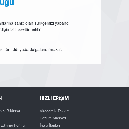
lüğü
kânlarına sahip olan Türkçemizi yabancı
iğimizi hissettirmektir.
ızı tüm dünyada dalgalandırmaktır.
N
HIZLI ERİŞİM
hlal Bildirimi
Akademik Takvim
Çözüm Merkezi
gi Edinme Formu
İhale İlanları