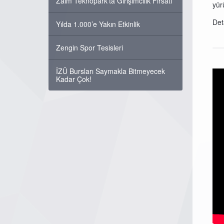
Zaim Teknopark'ta Girişimcilik Fırsatı
yür
Det
Yılda 1.000’e Yakın Etkinlik
Zengin Spor Tesisleri
İZÜ Bursları Saymakla Bitmeyecek
Kadar Çok!