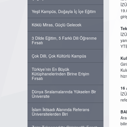
İZÜ
19.
Yeşil Kampüs, Doğayla İç İçe Eğitim
gir
Köklü Miras, Güçlü Gelecek
Tek
İZÜ
3 Dilde Eğitim, 5 Farklı Dili Öğrenme
yar
Fırsatı
YTB
Çok Dilli, Çok Kültürlü Kampüs
Kul
Gir
Türkiye’nin En Büyük
Kul
Kütüphanelerinden Birine Erişim
hizm
Fırsatı
16 
Dünya Sıralamalarında Yükselen Bir
İZÜ
Üniversite
ref
İslam İktisadı Alanında Referans
BAP
Üniversitelerden Biri
Ara
bil