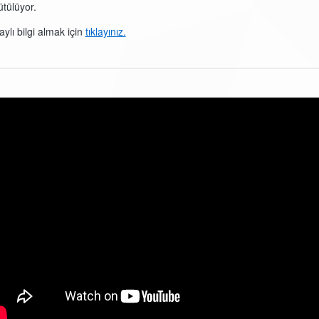
ütülüyor.
aylı bilgi almak için
tıklayınız.