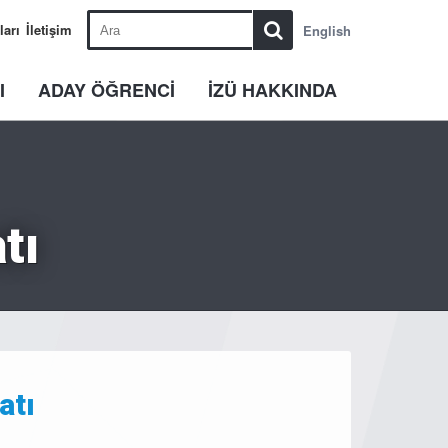
ları
İletişim
English
I
ADAY ÖĞRENCİ
İZÜ HAKKINDA
tı
atı