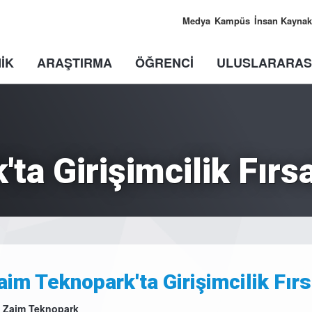
Medya
Kampüs
İnsan Kaynak
İK
ARAŞTIRMA
ÖĞRENCİ
ULUSLARARAS
ta Girişimcilik Fırsa
aim Teknopark'ta Girişimcilik Fırs
 Zaim Teknopark