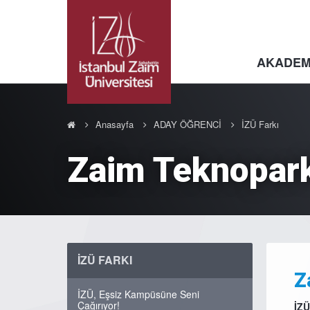
AKADEM
Anasayfa
ADAY ÖĞRENCİ
İZÜ Farkı
Zaim Teknopark'
İZÜ FARKI
Z
İZÜ, Eşsiz Kampüsüne Seni
Çağırıyor!
İZÜ