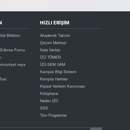
N
HIZLI ERİŞİM
hlal Bildirimi
Akademik Takvim
Çözüm Merkezi
gi Edinme Formu
İhale İlanları
ı
İZÜ TÖMER
Memnuniyet veya
İZÜ-SEM UAM
Kampüs Bilgi Sistemi
Turu
Kampüs Haritası
Kişisel Verilerin Korunması
Kütüphane
Neden İZÜ
SSS
Tüm Programlar