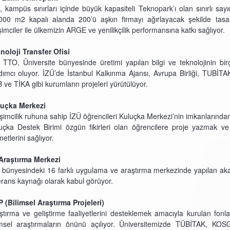
, kampüs sınırları içinde büyük kapasiteli Teknopark’ı olan sınırlı sayı
000 m2 kapalı alanda 200’ü aşkın firmayı ağırlayacak şekilde tasar
işimciler ile ülkemizin ARGE ve yenilikçilik performansına katkı sağlıyor.
noloji Transfer Ofisi
 TTO, Üniversite bünyesinde üretimi yapılan bilgi ve teknolojinin bir
dımcı oluyor. İZÜ’de İstanbul Kalkınma Ajansı, Avrupa Birliği, TUB
 ve TİKA gibi kurumların projeleri yürütülüyor.
uçka Merkezi
işimcilik ruhuna sahip İZÜ öğrencileri Kuluçka Merkezi’nin imkanlarından 
uçka Destek Birimi özgün fikirleri olan öğrencilere proje yazmak ve 
etlerini sağlıyor.
Araştırma Merkezi
 bünyesindeki 16 farklı uygulama ve araştırma merkezinde yapılan aka
erans kaynağı olarak kabul görüyor.
 (Bilimsel Araştırma Projeleri)
ştırma ve geliştirme faaliyetlerini desteklemek amacıyla kurulan fo
imsel araştırmaların önünü açılıyor. Üniversitemizde TÜBİTAK, KOS