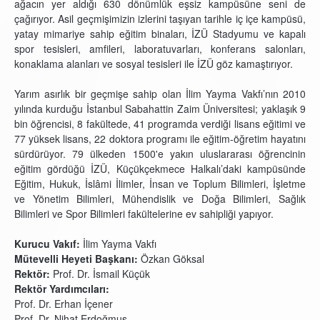
ağacın yer aldığı 630 dönümlük eşsiz kampüsüne seni de
çağırıyor. Asil geçmişimizin izlerini taşıyan tarihle iç içe kampüsü,
yatay mimariye sahip eğitim binaları, İZÜ Stadyumu ve kapalı
spor tesisleri, amfileri, laboratuvarları, konferans salonları,
konaklama alanları ve sosyal tesisleri ile İZÜ göz kamaştırıyor.
Yarım asırlık bir geçmişe sahip olan İlim Yayma Vakfı’nın 2010
yılında kurduğu İstanbul Sabahattin Zaim Üniversitesi; yaklaşık 9
bin öğrencisi, 8 fakültede, 41 programda verdiği lisans eğitimi ve
77 yüksek lisans, 22 doktora programı ile eğitim-öğretim hayatını
sürdürüyor. 79 ülkeden 1500'e yakın uluslararası öğrencinin
eğitim gördüğü İZÜ, Küçükçekmece Halkalı’daki kampüsünde
Eğitim, Hukuk, İslâmi İlimler, İnsan ve Toplum Bilimleri, İşletme
ve Yönetim Bilimleri, Mühendislik ve Doğa Bilimleri, Sağlık
Bilimleri ve Spor Bilimleri fakültelerine ev sahipliği yapıyor.
Kurucu Vakıf:
İlim Yayma Vakfı
Mütevelli Heyeti Başkanı:
Özkan Göksal
Rektör:
Prof. Dr. İsmail Küçük
Rektör Yardımcıları:
Prof. Dr. Erhan İçener
Prof. Dr. Nihat Erdoğmuş