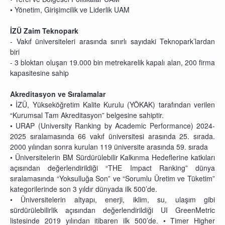
• Yönetim, Girişimcilik ve Liderlik UAM
İZÜ Zaim Teknopark
- Vakıf üniversiteleri arasında sınırlı sayıdaki Teknopark’lardan
biri
- 3 bloktan oluşan 19.000 bin metrekarelik kapalı alan, 200 firma
kapasitesine sahip
Akreditasyon ve Sıralamalar
• İZÜ, Yükseköğretim Kalite Kurulu (YÖKAK) tarafından verilen
“Kurumsal Tam Akreditasyon” belgesine sahiptir.
• URAP (University Ranking by Academic Performance) 2024-
2025 sıralamasında 66 vakıf üniversitesi arasında 25. sırada.
2000 yılından sonra kurulan 119 üniversite arasında 59. sırada
• Üniversitelerin BM Sürdürülebilir Kalkınma Hedeflerine katkıları
açısından değerlendirildiği “THE Impact Ranking” dünya
sıralamasında “Yoksulluğa Son” ve “Sorumlu Üretim ve Tüketim”
kategorilerinde son 3 yıldır dünyada ilk 500’de.
• Üniversitelerin altyapı, enerji, iklim, su, ulaşım gibi
sürdürülebilirlik açısından değerlendirildiği UI GreenMetric
listesinde 2019 yılından itibaren ilk 500’de. • Timer Higher