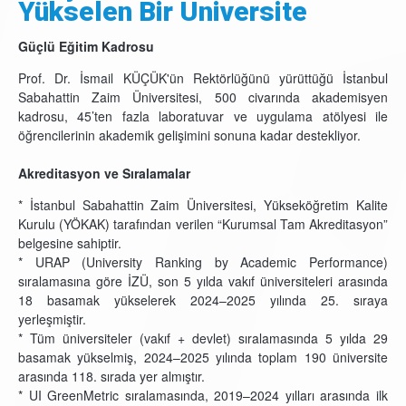
Yükselen Bir Üniversite
Güçlü Eğitim Kadrosu
Prof. Dr. İsmail KÜÇÜK'ün Rektörlüğünü yürüttüğü İstanbul
Sabahattin Zaim Üniversitesi, 500 civarında akademisyen
kadrosu, 45’ten fazla laboratuvar ve uygulama atölyesi ile
öğrencilerinin akademik gelişimini sonuna kadar destekliyor.
Akreditasyon ve Sıralamalar
* İstanbul Sabahattin Zaim Üniversitesi, Yükseköğretim Kalite
Kurulu (YÖKAK) tarafından verilen “Kurumsal Tam Akreditasyon”
belgesine sahiptir.
* URAP (University Ranking by Academic Performance)
sıralamasına göre İZÜ, son 5 yılda vakıf üniversiteleri arasında
18 basamak yükselerek 2024–2025 yılında 25. sıraya
yerleşmiştir.
* Tüm üniversiteler (vakıf + devlet) sıralamasında 5 yılda 29
basamak yükselmiş, 2024–2025 yılında toplam 190 üniversite
arasında 118. sırada yer almıştır.
* UI GreenMetric sıralamasında, 2019–2024 yılları arasında ilk